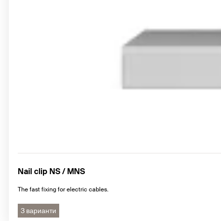
Nail clip NS / MNS
The fast fixing for electric cables.
3 варианти