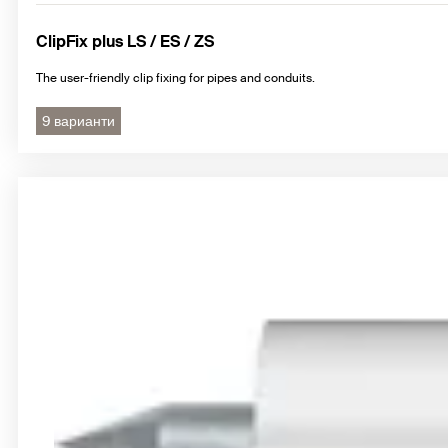
ClipFix plus LS / ES / ZS
The user-friendly clip fixing for pipes and conduits.
9 варианти