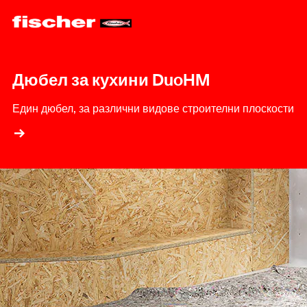
Дюбел за кухини DuoHM
Един дюбел, за различни видове строителни плоскости