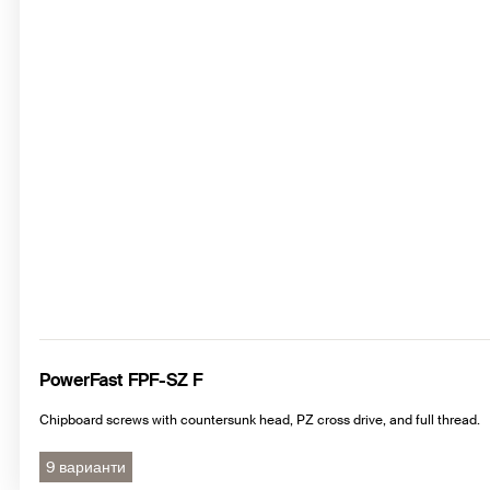
PowerFast FPF-SZ F
Chipboard screws with countersunk head, PZ cross drive, and full thread.
9 варианти